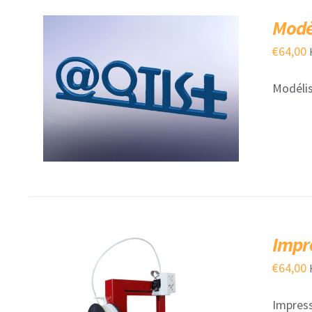
Modél
€
64,00
Modélis
AJOUTER AU PANIER
/
QUICK VIEW
Impr
€
64,00
Impress
AJOUTER AU PANIER
/
QUICK VIEW