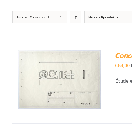
Trier par
Classement
Montrer
6 produits
Conc
€
64,00
Étude e
AJOUTER AU PANIER
/
QUICK VIEW