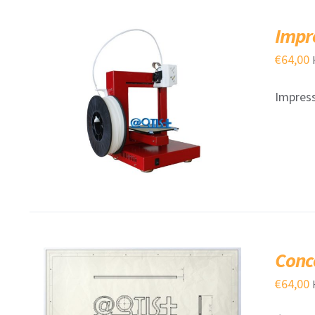
Impr
€
64,00
Impress
AJOUTER AU PANIER
/
QUICK VIEW
Conc
€
64,00