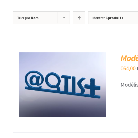
Trier par
Nom
Montrer
6 produits
Modél
€
64,00
Modélis
AJOUTER AU PANIER
/
QUICK VIEW