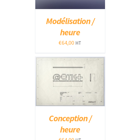
Modélisation /
heure
€
64,00
HT
AJOUTER AU PANIER
/
DÉTAILS
Conception /
heure
€
64,00