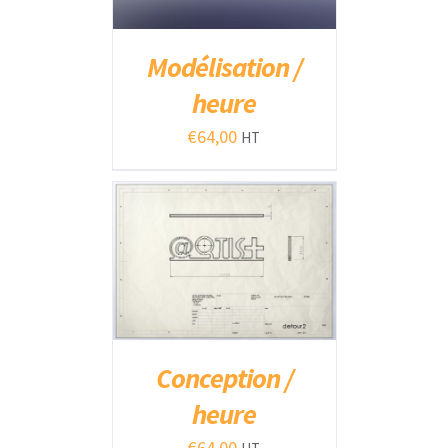
Modélisation /
heure
€
64,00
HT
AJOUTER AU PANIER
/
DÉTAILS
Conception /
heure
€
64,00