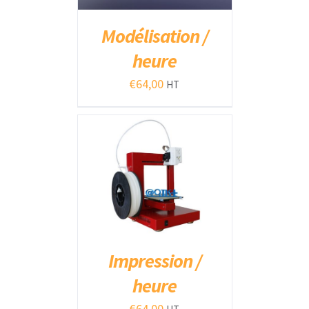
Modélisation /
heure
€
64,00
HT
AJOUTER AU PANIER
/
DÉTAILS
Impression /
heure
€
64,00