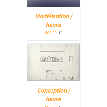
Modélisation /
heure
€
64,00
HT
AJOUTER AU PANIER
/
DÉTAILS
Conception /
heure
€
64,00